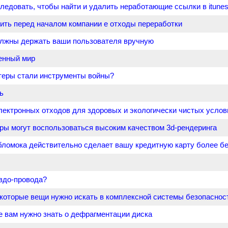
ледовать, чтобы найти и удалить неработающие ссылки в itune
ить перед началом компании e отходы переработки
лжны держать ваши пользователя вручную
енный мир
теры стали инструменты войны?
ь
лектронных отходов для здоровых и экологически чистых услов
оры могут воспользоваться высоким качеством 3d-рендеринга
бломока действительно сделает вашу кредитную карту более б
?
евдо-провода?
которые вещи нужно искать в комплексной системы безопасност
е вам нужно знать о дефрагментации диска