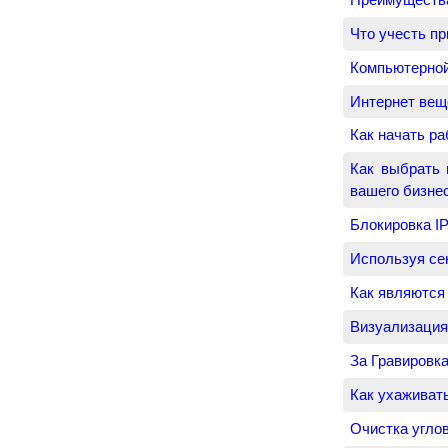
Что учесть п
Компьютерной
Интернет ве
Как начать ра
Как выбрать 
вашего бизне
Блокировка I
Используя се
Как являются
Визуализация
За Гравировка
Как ухаживать
Очистка углов