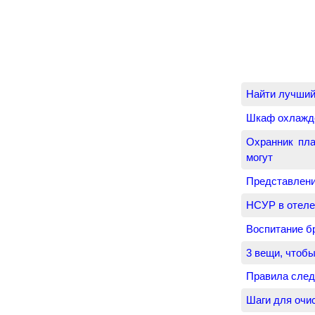
Найти лучший
Шкаф охлажде
Охранник пла
могут
Представлени
НСУР в отеле
Воспитание б
3 вещи, чтоб
Правила след
Шаги для очис