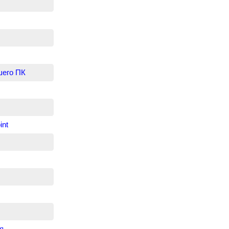
шего ПК
int
я