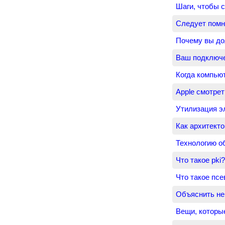
Шаги, чтобы с
Следует помн
Почему вы до
Ваш подключ
Когда компью
Apple смотрет
Утилизация э
Как архитект
Технологию о
Что такое pki
Что такое пс
Объяснить не
Вещи, которы