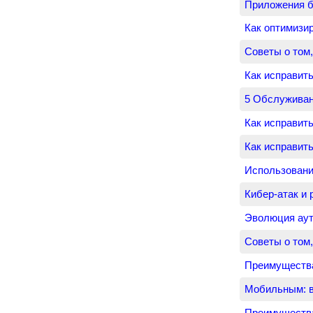
Приложения б
Как оптимизи
Советы о том,
Как исправит
5 Обслуживан
Как исправит
Как исправить
Использовани
Кибер-атак и 
Эволюция аут
Советы о том,
Преимущества
Мобильным: в
Преимущества