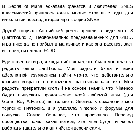
В Secret of Mana эскапада фанатов и любителей SNES
классический пришлось ждать многие страшные годы для
идеальный перевод вторая игра в серии SNES.
Другой огорчает-Английский релиз пришли в виде мать 3
(Earthbound 2). Первоначально предназначенных для 64DD,
игра никогда не прибыл в магазинах и как она рассказывает
истории, ни сделал 64DD.
Единственная игра, я когда-либо играл, что было мне плач за
радость была Earthbound. Моя радость была в моей
абсолютной изумлением найти что-то, что действительно
красиво возрасте со временем, настоящая классика. Моя
радость превратили кислый на основе знаний, что Nintendo
будет выпускать продолжение моей любимой игры (для
Game Boy Advance) но только в Японии. К сожалению мое
терпение ничтожна, и я умоляла Nintendo и форумы для
выпуска. Самое большое, что произошло. Перевод
сообщества понял какая потеря, эта игра будет и начал
работать тщательно к английской версии сами.