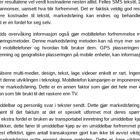
r resultatene vel verdt kostnadene nesten alltid. Felles SMS tekstil,
annonser, uansett hva blir forfremmet. Det er faktisk veldig god r
re kostnader til tekstil, markedsføring kan endres og behandl
 er en fordel for seg selv.
tids overvåking informasjon også gjør mobiltelefon forfremmelse 
øringsmetoder. Denne markedsføring metoden kan nå mye mer se
l mobiltelefoner og hvordan folk bruker dem. GPS plasseringen se
enning og geografiske plasseringen på mobile enheter, kan informa
alisere multi-medier, design, tekst, lage videoer enkelt er rart. Ing
rt denne utviklingen i teknologi. Mobiltelefon kampanjen er imponer
ne markedsføring. Dette er en annen faktor som gjør det hele mer e
n som blir brukt til det raskere enn TV.
delbar og personlig svar i tekster sendt. Dette gjør markedsførin
ngent til det faktum at det er spesielt utformet mot deres spør
 ekstra fordel er bruken av transportabel innretning for umiddelbar k
tikker, dette fører til umiddelbar kjøp av en umiddelbar forfremmet p
 effektivt, igjen antall transaksjoner gjort kan ikke bli avvist vikti
 markedsføring nytte enormt denne metoden. Dette er bare viktig