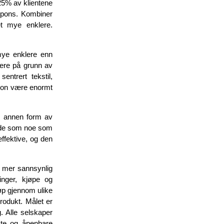
 25% av klientene
espons. Kombiner
et mye enklere.
mye enklere enn
ere på grunn av
ntrert tekstil,
sjon være enormt
en annen form av
ende som noe som
ffektive, og den
g mer sannsynlig
ringer, kjøpe og
jøp gjennom ulike
rodukt. Målet er
g. Alle selskaper
ste og åpenbare