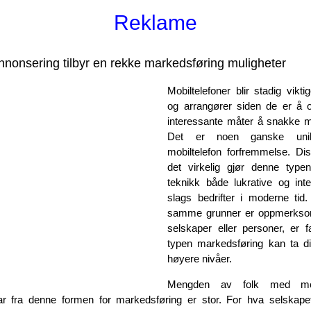
Reklame
annonsering tilbyr en rekke markedsføring muligheter
Mobiltelefoner blir stadig viktig
og arrangører siden de er å
interessante måter å snakke m
Det er noen ganske unik
mobiltelefon forfremmelse. Di
det virkelig gjør denne type
teknikk både lukrative og inte
slags bedrifter i moderne tid
samme grunner er oppmerksomh
selskaper eller personer, er 
typen markedsføring kan ta di
høyere nivåer.
Mengden av folk med mobi
ar fra denne formen for markedsføring er stor. For hva selskape