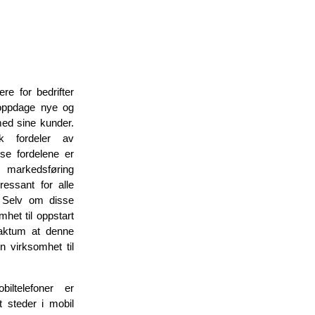
ere for bedrifter
 oppdage nye og
ed sine kunder.
 fordeler av
sse fordelene er
n markedsføring
ressant for alle
. Selv om disse
et til oppstart
faktum at denne
n virksomhet til
ltelefoner er
t steder i mobil