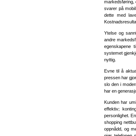
markedsføring, e
svarer på mobil
dette med lave
Kostnadsresultat
Ytelse og sann
andre markedsf
egenskapene ti
systemet gjenkj
nyttig.
Evne til å aktu
pressen har gjo
slo den i moder
har en generasjo
Kunden har umid
effektiv; konti
personlighet. En
shopping nettbu
oppnådd, og mest
gjør telefonen