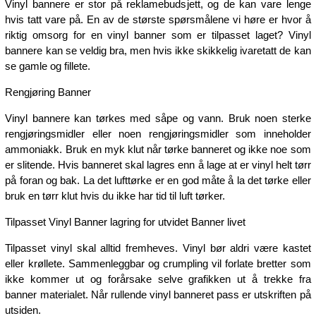
Vinyl bannere er stor på reklamebudsjett, og de kan vare lenge
hvis tatt vare på. En av de største spørsmålene vi høre er hvor å
riktig omsorg for en vinyl banner som er tilpasset laget? Vinyl
bannere kan se veldig bra, men hvis ikke skikkelig ivaretatt de kan
se gamle og fillete.
Rengjøring Banner
Vinyl bannere kan tørkes med såpe og vann. Bruk noen sterke
rengjøringsmidler eller noen rengjøringsmidler som inneholder
ammoniakk. Bruk en myk klut når tørke banneret og ikke noe som
er slitende. Hvis banneret skal lagres enn å lage at er vinyl helt tørr
på foran og bak. La det lufttørke er en god måte å la det tørke eller
bruk en tørr klut hvis du ikke har tid til luft tørker.
Tilpasset Vinyl Banner lagring for utvidet Banner livet
Tilpasset vinyl skal alltid fremheves. Vinyl bør aldri være kastet
eller krøllete. Sammenleggbar og crumpling vil forlate bretter som
ikke kommer ut og forårsake selve grafikken ut å trekke fra
banner materialet. Når rullende vinyl banneret pass er utskriften på
utsiden.