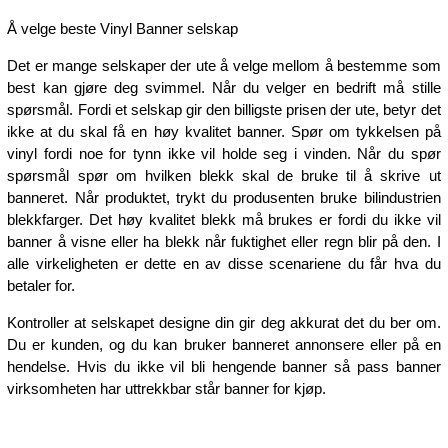
Å velge beste Vinyl Banner selskap
Det er mange selskaper der ute å velge mellom å bestemme som
best kan gjøre deg svimmel. Når du velger en bedrift må stille
spørsmål. Fordi et selskap gir den billigste prisen der ute, betyr det
ikke at du skal få en høy kvalitet banner. Spør om tykkelsen på
vinyl fordi noe for tynn ikke vil holde seg i vinden. Når du spør
spørsmål spør om hvilken blekk skal de bruke til å skrive ut
banneret. Når produktet, trykt du produsenten bruke bilindustrien
blekkfarger. Det høy kvalitet blekk må brukes er fordi du ikke vil
banner å visne eller ha blekk når fuktighet eller regn blir på den. I
alle virkeligheten er dette en av disse scenariene du får hva du
betaler for.
Kontroller at selskapet designe din gir deg akkurat det du ber om.
Du er kunden, og du kan bruker banneret annonsere eller på en
hendelse. Hvis du ikke vil bli hengende banner så pass banner
virksomheten har uttrekkbar står banner for kjøp.