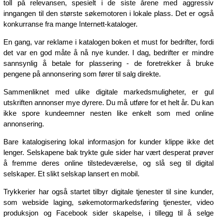
toll på relevansen, spesielt i de siste årene med aggressiv
inngangen til den største søkemotoren i lokale plass. Det er også
konkurranse fra mange Internett-kataloger.
En gang, var reklame i katalogen boken et must for bedrifter, fordi
det var en god måte å nå nye kunder. I dag, bedrifter er mindre
sannsynlig å betale for plassering - de foretrekker å bruke
pengene på annonsering som fører til salg direkte.
Sammenliknet med ulike digitale markedsmuligheter, er gul
utskriften annonser mye dyrere. Du må utføre for et helt år. Du kan
ikke spore kundeemner nesten like enkelt som med online
annonsering.
Bare katalogisering lokal informasjon for kunder klippe ikke det
lenger. Selskapene bak trykte gule sider har vært desperat prøver
å fremme deres online tilstedeværelse, og slå seg til digital
selskaper. Et slikt selskap lansert en mobil.
Trykkerier har også startet tilbyr digitale tjenester til sine kunder,
som webside laging, søkemotormarkedsføring tjenester, video
produksjon og Facebook sider skapelse, i tillegg til å selge