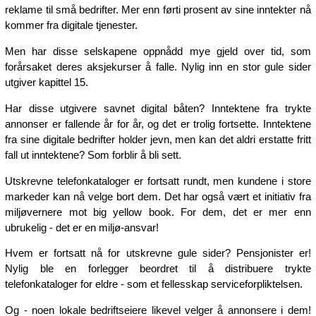
reklame til små bedrifter. Mer enn førti prosent av sine inntekter nå
kommer fra digitale tjenester.
Men har disse selskapene oppnådd mye gjeld over tid, som
forårsaket deres aksjekurser å falle. Nylig inn en stor gule sider
utgiver kapittel 15.
Har disse utgivere savnet digital båten? Inntektene fra trykte
annonser er fallende år for år, og det er trolig fortsette. Inntektene
fra sine digitale bedrifter holder jevn, men kan det aldri erstatte fritt
fall ut inntektene? Som forblir å bli sett.
Utskrevne telefonkataloger er fortsatt rundt, men kundene i store
markeder kan nå velge bort dem. Det har også vært et initiativ fra
miljøvernere mot big yellow book. For dem, det er mer enn
ubrukelig - det er en miljø-ansvar!
Hvem er fortsatt nå for utskrevne gule sider? Pensjonister er!
Nylig ble en forlegger beordret til å distribuere trykte
telefonkataloger for eldre - som et fellesskap serviceforpliktelsen.
Og - noen lokale bedriftseiere likevel velger å annonsere i dem!