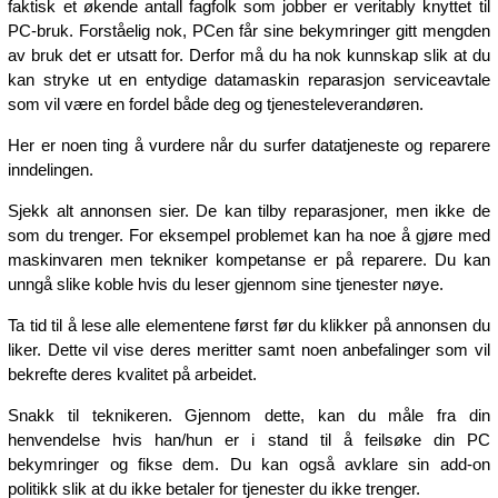
faktisk et økende antall fagfolk som jobber er veritably knyttet til
PC-bruk. Forståelig nok, PCen får sine bekymringer gitt mengden
av bruk det er utsatt for. Derfor må du ha nok kunnskap slik at du
kan stryke ut en entydige datamaskin reparasjon serviceavtale
som vil være en fordel både deg og tjenesteleverandøren.
Her er noen ting å vurdere når du surfer datatjeneste og reparere
inndelingen.
Sjekk alt annonsen sier. De kan tilby reparasjoner, men ikke de
som du trenger. For eksempel problemet kan ha noe å gjøre med
maskinvaren men tekniker kompetanse er på reparere. Du kan
unngå slike koble hvis du leser gjennom sine tjenester nøye.
Ta tid til å lese alle elementene først før du klikker på annonsen du
liker. Dette vil vise deres meritter samt noen anbefalinger som vil
bekrefte deres kvalitet på arbeidet.
Snakk til teknikeren. Gjennom dette, kan du måle fra din
henvendelse hvis han/hun er i stand til å feilsøke din PC
bekymringer og fikse dem. Du kan også avklare sin add-on
politikk slik at du ikke betaler for tjenester du ikke trenger.