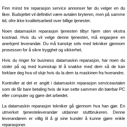
Finn minst tre reparasjon service annonser før du velger en du
liker. Budsjettet vil definitivt være avtalen bryteren, men på samme
tid, ofre ikke kvalitetsarbeid over billige tjenester.
Noen datamaskin reparasjon tjenesten tilbyr hjem uten ekstra
kostnad. Hvis du vil velge denne tjenesten, må engasjere en
anerkjent leverandør. Du må kanskje selv med tekniker gjennom
prosessen for å sikre trygghet og sikkerhet.
Hvis du ringer for business datamaskin reparasjon, har noen du
stoler på og med kunnskap til å snakke med dem så de kan
forklare deg hva vil skje hvis du la dem ta maskinen fra hverandre.
Kontroller at det er angitt i datamaskin reparasjon serviceavtalen
som de får bare betaling hvis de kan sette sammen din bærbar PC
eller computer og gjøre det arbeidet.
La datamaskin reparasjon tekniker gå gjennom hva han gjør. En
utmerket tjenesteleverandør utdanner sluttbrukeren. Denne
leverandøren er villig til å gi sine kunder å kunne gjøre enkle
reparasjoner.