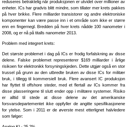
reduseres betraktelig når produksjonen er utvidet over millioner av
enheter. ICs har gradvis blitt mindre, som tillater mer krets pakkes
på hver brikke. Flere milliarder transistorer og andre elektroniske
komponenter kan være passe inn i et område som ikke er større
enn en fingernegl. Bredden på hver krets nådde 100 nanometer i
2008, og er nå på titalls nanometer 2013.
Problem med integrert krets:
Det største problemet i dag på ICs er frodig forfalskning av disse
delene. Falske problemet representerer $169 milliarder i årlige
risikoen for elektronikk forsyningskjeden. Dette utgjør også en stor
trussel på grunn av den utbredte bruken av disse ICs for militær
bruk, i tillegg til kommersiell bruk. Flere avansert IC produksjon
har flyttet til offshore steder, med et flertall av ICs kommer fra
disse plasseringene til slutt ender opp i militære systemer. Risiko
er alltid til stede at disse delene av det amerikanske
forsvarsdepartementet ikke oppfyller de angitte spesifikasjonene
for ytelse. Som i 2011 er de øverste mest etterlignet halvledere
som følger:
Analog KI - 25.2%