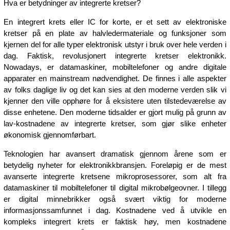
Hva er betydninger av integrerte kretser?
En integrert krets eller IC for korte, er et sett av elektroniske
kretser på en plate av halvledermateriale og funksjoner som
kjernen del for alle typer elektronisk utstyr i bruk over hele verden i
dag. Faktisk, revolusjonert integrerte kretser elektronikk.
Nowadays, er datamaskiner, mobiltelefoner og andre digitale
apparater en mainstream nødvendighet. De finnes i alle aspekter
av folks daglige liv og det kan sies at den moderne verden slik vi
kjenner den ville opphøre for å eksistere uten tilstedeværelse av
disse enhetene. Den moderne tidsalder er gjort mulig på grunn av
lav-kostnadene av integrerte kretser, som gjør slike enheter
økonomisk gjennomførbart.
Teknologien har avansert dramatisk gjennom årene som er
betydelig nyheter for elektronikkbransjen. Foreløpig er de mest
avanserte integrerte kretsene mikroprosessorer, som alt fra
datamaskiner til mobiltelefoner til digital mikrobølgeovner. I tillegg
er digital minnebrikker også svært viktig for moderne
informasjonssamfunnet i dag. Kostnadene ved å utvikle en
kompleks integrert krets er faktisk høy, men kostnadene