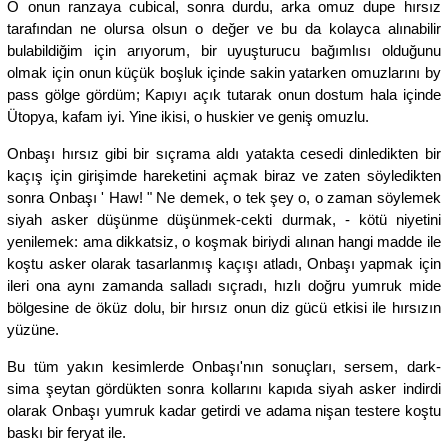
O onun ranzaya cubical, sonra durdu, arka omuz dupe hırsız
tarafından ne olursa olsun o değer ve bu da kolayca alınabilir
bulabildiğim için arıyorum, bir uyuşturucu bağımlısı olduğunu
olmak için onun küçük boşluk içinde sakin yatarken omuzlarını by
pass gölge gördüm; Kapıyı açık tutarak onun dostum hala içinde
Ütopya, kafam iyi. Yine ikisi, o huskier ve geniş omuzlu.
Onbaşı hırsız gibi bir sıçrama aldı yatakta cesedi dinledikten bir
kaçış için girişimde hareketini açmak biraz ve zaten söyledikten
sonra Onbaşı ' Haw! " Ne demek, o tek şey o, o zaman söylemek
siyah asker düşünme düşünmek-cekti durmak, - kötü niyetini
yenilemek: ama dikkatsiz, o koşmak biriydi alınan hangi madde ile
koştu asker olarak tasarlanmış kaçışı atladı, Onbaşı yapmak için
ileri ona aynı zamanda salladı sıçradı, hızlı doğru yumruk mide
bölgesine de öküz dolu, bir hırsız onun diz gücü etkisi ile hırsızın
yüzüne.
Bu tüm yakın kesimlerde Onbaşı'nın sonuçları, sersem, dark-
sima şeytan gördükten sonra kollarını kapıda siyah asker indirdi
olarak Onbaşı yumruk kadar getirdi ve adama nişan testere koştu
baskı bir feryat ile.