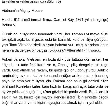
Erkekler erkekler arasında (Bölüm 5)
Vietnam'ın Mighty Mouse
Hutch, 611th mühimmat firma, Cam et Bay 1971 yılında (gölge)
Bölüm V
O ışık onun uykudan uyanmak vardı, her zaman uyumaya alıştı
tek gözü açık, bu 3 gece, eski bir karanlık kötü bir rüya görüyor.,
yarı Tanrı Vietkong dedi, bir yan bakışta vurulmuş bir adam onun
rüya ya da gerçek bir parçası olduğunu? Alternatif fikrini sordu.
Askeri baraka, Vietnam, en fazla iki - yüz tuttuğu dört asker, her
köşede bir tane feet kare, ve o, Onbaşı piliç dengeler bir köşe
vardı. Göz atmak ve rakam, bir gölge gibi onu dönüştürdü. Artık o
ruminating uykusunda bir kenarından diğer artık suratsız haunting
hayal ile ama yarım uyarı için. Rakam ona onun gri gözleri biraz
pırıl pırıl Kuleli-biri kafes kapı hızlı bir kaçış için açık tutuyordu ve
ay ve yıldızların ışığı suçlu'nın gözleri bir parıltı verdi. Bu dalan bir
saldırı ya da hırsız için miydi? Kendisi istedi. İçin şirkette birçok
bağımlılar vardı ve bu kişinin uyuşturucu almak için bir yol oldu.