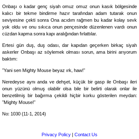
Onbaşı o kadar genç siyah omuz omuz onun kasık bölgesinde
kalıcı bir tekme bindirme hazır tarafından adam tutarak onun
seviyesine çekti sonra Ona acıdım rağmen bu kadar kolay sevk
yok oldu ve onu sıkıca onun pençesinde düzenlenen vardı onun
cüzdan kapma sonra kapı aralığından fırlattılar.
Ertesi gün duş, duş odası, dar kapıdan geçerken birkaç siyah
askerler Onbaşı az söylemek olması sorun, ama birini arıyorum
baktım:
"Yani sen Mighty Mouse beyaz ırk, haw!"
Neredeyse aynı anda ve dehşet, küçük bir gasp ile Onbaşı ileri
onun yüzünü olmuş olabilir olsa bile bir belirti olarak onlar ile
benzetilmiş bir bağırma çekildi hiçbir korku gösterilen meydan:
"Mighty Mouse!"
No: 1030 (11-1, 2014)
Privacy Policy
|
Contact Us