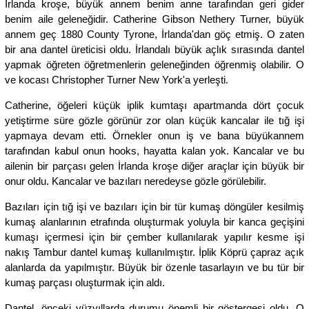
İrlanda kroşe, büyük annem benim anne tarafından geri gider
benim aile geleneğidir. Catherine Gibson Nethery Turner, büyük
annem geç 1880 County Tyrone, İrlanda'dan göç etmiş. O zaten
bir ana dantel üreticisi oldu. İrlandalı büyük açlık sırasında dantel
yapmak öğreten öğretmenlerin geleneğinden öğrenmiş olabilir. O
ve kocası Christopher Turner New York'a yerleşti.
Catherine, öğeleri küçük iplik kumtaşı apartmanda dört çocuk
yetiştirme süre gözle görünür zor olan küçük kancalar ile tığ işi
yapmaya devam etti. Örnekler onun iş ve bana büyükannem
tarafından kabul onun hooks, hayatta kalan yok. Kancalar ve bu
ailenin bir parçası gelen İrlanda kroşe diğer araçlar için büyük bir
onur oldu. Kancalar ve bazıları neredeyse gözle görülebilir.
Bazıları için tığ işi ve bazıları için bir tür kumaş döngüler kesilmiş
kumaş alanlarının etrafında oluşturmak yoluyla bir kanca geçişini
kumaşı içermesi için bir çember kullanılarak yapılır kesme işi
nakış Tambur dantel kumaş kullanılmıştır. İplik Köprü çapraz açık
alanlarda da yapılmıştır. Büyük bir özenle tasarlayın ve bu tür bir
kumaş parçası oluşturmak için aldı.
Dantel, önceki yüzyıllarda durumu önemli bir göstergesi oldu. O