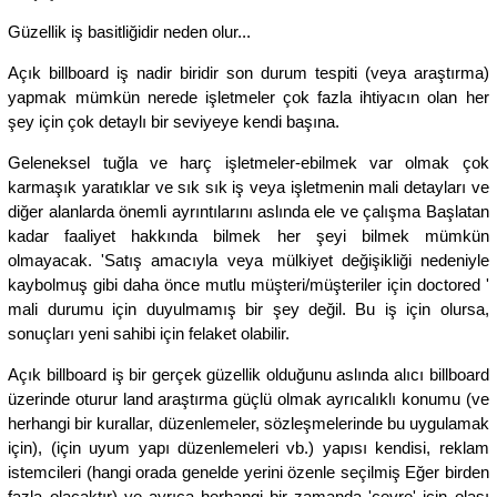
Güzellik iş basitliğidir neden olur...
Açık billboard iş nadir biridir son durum tespiti (veya araştırma)
yapmak mümkün nerede işletmeler çok fazla ihtiyacın olan her
şey için çok detaylı bir seviyeye kendi başına.
Geleneksel tuğla ve harç işletmeler-ebilmek var olmak çok
karmaşık yaratıklar ve sık sık iş veya işletmenin mali detayları ve
diğer alanlarda önemli ayrıntılarını aslında ele ve çalışma Başlatan
kadar faaliyet hakkında bilmek her şeyi bilmek mümkün
olmayacak. 'Satış amacıyla veya mülkiyet değişikliği nedeniyle
kaybolmuş gibi daha önce mutlu müşteri/müşteriler için doctored '
mali durumu için duyulmamış bir şey değil. Bu iş için olursa,
sonuçları yeni sahibi için felaket olabilir.
Açık billboard iş bir gerçek güzellik olduğunu aslında alıcı billboard
üzerinde oturur land araştırma güçlü olmak ayrıcalıklı konumu (ve
herhangi bir kurallar, düzenlemeler, sözleşmelerinde bu uygulamak
için), (için uyum yapı düzenlemeleri vb.) yapısı kendisi, reklam
istemcileri (hangi orada genelde yerini özenle seçilmiş Eğer birden
fazla olacaktır) ve ayrıca herhangi bir zamanda 'çevre' için olası