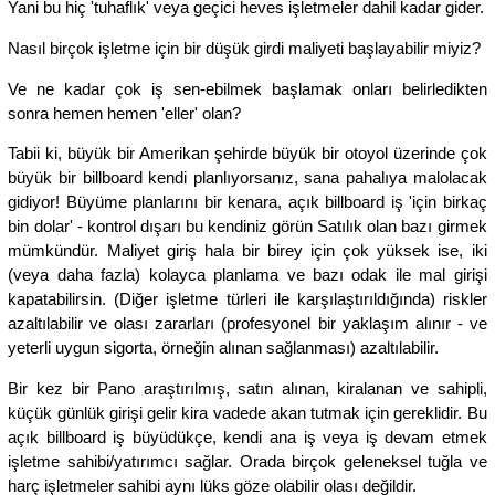
Yani bu hiç 'tuhaflık' veya geçici heves işletmeler dahil kadar gider.
Nasıl birçok işletme için bir düşük girdi maliyeti başlayabilir miyiz?
Ve ne kadar çok iş sen-ebilmek başlamak onları belirledikten
sonra hemen hemen 'eller' olan?
Tabii ki, büyük bir Amerikan şehirde büyük bir otoyol üzerinde çok
büyük bir billboard kendi planlıyorsanız, sana pahalıya malolacak
gidiyor! Büyüme planlarını bir kenara, açık billboard iş 'için birkaç
bin dolar' - kontrol dışarı bu kendiniz görün Satılık olan bazı girmek
mümkündür. Maliyet giriş hala bir birey için çok yüksek ise, iki
(veya daha fazla) kolayca planlama ve bazı odak ile mal girişi
kapatabilirsin. (Diğer işletme türleri ile karşılaştırıldığında) riskler
azaltılabilir ve olası zararları (profesyonel bir yaklaşım alınır - ve
yeterli uygun sigorta, örneğin alınan sağlanması) azaltılabilir.
Bir kez bir Pano araştırılmış, satın alınan, kiralanan ve sahipli,
küçük günlük girişi gelir kira vadede akan tutmak için gereklidir. Bu
açık billboard iş büyüdükçe, kendi ana iş veya iş devam etmek
işletme sahibi/yatırımcı sağlar. Orada birçok geleneksel tuğla ve
harç işletmeler sahibi aynı lüks göze olabilir olası değildir.