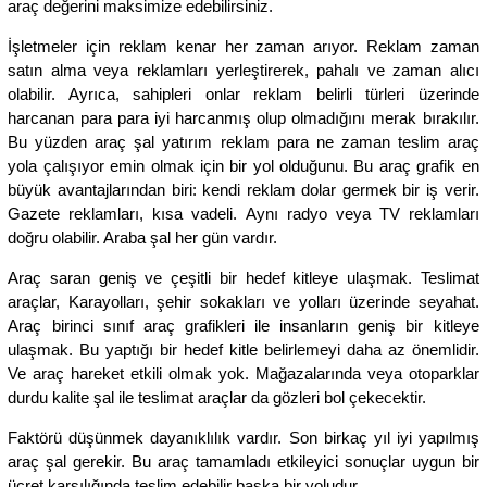
araç değerini maksimize edebilirsiniz.
İşletmeler için reklam kenar her zaman arıyor. Reklam zaman
satın alma veya reklamları yerleştirerek, pahalı ve zaman alıcı
olabilir. Ayrıca, sahipleri onlar reklam belirli türleri üzerinde
harcanan para para iyi harcanmış olup olmadığını merak bırakılır.
Bu yüzden araç şal yatırım reklam para ne zaman teslim araç
yola çalışıyor emin olmak için bir yol olduğunu. Bu araç grafik en
büyük avantajlarından biri: kendi reklam dolar germek bir iş verir.
Gazete reklamları, kısa vadeli. Aynı radyo veya TV reklamları
doğru olabilir. Araba şal her gün vardır.
Araç saran geniş ve çeşitli bir hedef kitleye ulaşmak. Teslimat
araçlar, Karayolları, şehir sokakları ve yolları üzerinde seyahat.
Araç birinci sınıf araç grafikleri ile insanların geniş bir kitleye
ulaşmak. Bu yaptığı bir hedef kitle belirlemeyi daha az önemlidir.
Ve araç hareket etkili olmak yok. Mağazalarında veya otoparklar
durdu kalite şal ile teslimat araçlar da gözleri bol çekecektir.
Faktörü düşünmek dayanıklılık vardır. Son birkaç yıl iyi yapılmış
araç şal gerekir. Bu araç tamamladı etkileyici sonuçlar uygun bir
ücret karşılığında teslim edebilir başka bir yoludur.