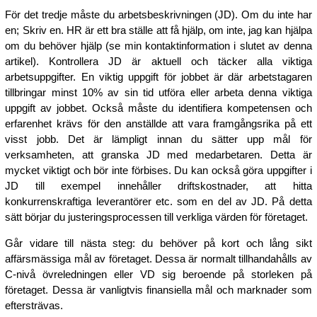
För det tredje måste du arbetsbeskrivningen (JD). Om du inte har
en; Skriv en. HR är ett bra ställe att få hjälp, om inte, jag kan hjälpa
om du behöver hjälp (se min kontaktinformation i slutet av denna
artikel). Kontrollera JD är aktuell och täcker alla viktiga
arbetsuppgifter. En viktig uppgift för jobbet är där arbetstagaren
tillbringar minst 10% av sin tid utföra eller arbeta denna viktiga
uppgift av jobbet. Också måste du identifiera kompetensen och
erfarenhet krävs för den anställde att vara framgångsrika på ett
visst jobb. Det är lämpligt innan du sätter upp mål för
verksamheten, att granska JD med medarbetaren. Detta är
mycket viktigt och bör inte förbises. Du kan också göra uppgifter i
JD till exempel innehåller driftskostnader, att hitta
konkurrenskraftiga leverantörer etc. som en del av JD. På detta
sätt börjar du justeringsprocessen till verkliga värden för företaget.
Går vidare till nästa steg: du behöver på kort och lång sikt
affärsmässiga mål av företaget. Dessa är normalt tillhandahålls av
C-nivå övreledningen eller VD sig beroende på storleken på
företaget. Dessa är vanligtvis finansiella mål och marknader som
eftersträvas.