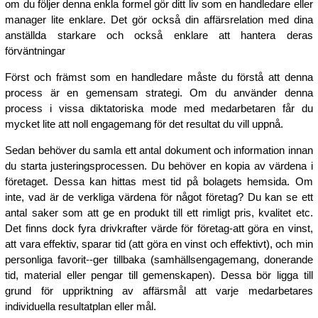
om du följer denna enkla formel gör ditt liv som en handledare eller
manager lite enklare. Det gör också din affärsrelation med dina
anställda starkare och också enklare att hantera deras
förväntningar
Först och främst som en handledare måste du förstå att denna
process är en gemensam strategi. Om du använder denna
process i vissa diktatoriska mode med medarbetaren får du
mycket lite att noll engagemang för det resultat du vill uppnå.
Sedan behöver du samla ett antal dokument och information innan
du starta justeringsprocessen. Du behöver en kopia av värdena i
företaget. Dessa kan hittas mest tid på bolagets hemsida. Om
inte, vad är de verkliga värdena för något företag? Du kan se ett
antal saker som att ge en produkt till ett rimligt pris, kvalitet etc.
Det finns dock fyra drivkrafter värde för företag-att göra en vinst,
att vara effektiv, sparar tid (att göra en vinst och effektivt), och min
personliga favorit--ger tillbaka (samhällsengagemang, donerande
tid, material eller pengar till gemenskapen). Dessa bör ligga till
grund för uppriktning av affärsmål att varje medarbetares
individuella resultatplan eller mål.