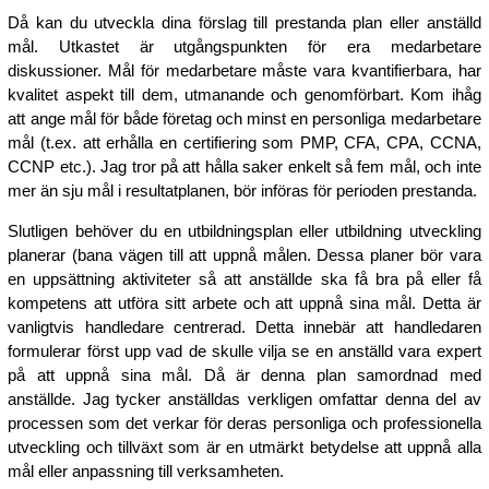
Då kan du utveckla dina förslag till prestanda plan eller anställd
mål. Utkastet är utgångspunkten för era medarbetare
diskussioner. Mål för medarbetare måste vara kvantifierbara, har
kvalitet aspekt till dem, utmanande och genomförbart. Kom ihåg
att ange mål för både företag och minst en personliga medarbetare
mål (t.ex. att erhålla en certifiering som PMP, CFA, CPA, CCNA,
CCNP etc.). Jag tror på att hålla saker enkelt så fem mål, och inte
mer än sju mål i resultatplanen, bör införas för perioden prestanda.
Slutligen behöver du en utbildningsplan eller utbildning utveckling
planerar (bana vägen till att uppnå målen. Dessa planer bör vara
en uppsättning aktiviteter så att anställde ska få bra på eller få
kompetens att utföra sitt arbete och att uppnå sina mål. Detta är
vanligtvis handledare centrerad. Detta innebär att handledaren
formulerar först upp vad de skulle vilja se en anställd vara expert
på att uppnå sina mål. Då är denna plan samordnad med
anställde. Jag tycker anställdas verkligen omfattar denna del av
processen som det verkar för deras personliga och professionella
utveckling och tillväxt som är en utmärkt betydelse att uppnå alla
mål eller anpassning till verksamheten.