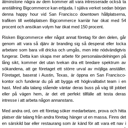
åtminstone några av dem kommer att vara intresserade också ta
anställning Bigcommerce kan erbjuda. I själva verket sedan början
denna happy hour vid San Francisco downtown hållplatserna,
trafiken till webbplatsen Bigcommerce karriär har ökat med 54
procent och ansökan volym har ökat med 150 procent.
Risken Bigcommerce eller något annat företag för den delen, går
genom att vara så djärv är branding sig så desperat eller locka
arbetare som bara vill dricka och umgås, men inte nödvändigtvis
fungerar. Detta kan skapa mer arbete för personalavdelningen på
lång sikt, kommer det utan tvekan dra ett bredare spektrum av
sökandena, att ge företaget ett större urval av möjliga anställer.
Företaget, baserat i Austin, Texas, är öppna en San Francisco-
kontor och funderar du på att bygga ett högkvalitativt team i en
hast. Med alla talang stående väntar deras buss på väg till jobbet
eller på vägen hem, är det ett perfekt tillfälle att testa deras
intresse i att arbeta någon annanstans.
Med andra ord, om ett företag söker medarbetare, prova och hitta
platser där talang från andra företag hänger ut en massa. Finns det
en särskild bar eller restaurang som är känd för att vara ett nav i