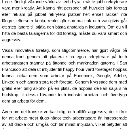
I en ständigt växande värld av tech hyra, måste jobb rekryterare
vara mer kreativ. Att känna rätt personer på huvudet jakt företag
eller reklam på jobbet rekrytera platser helt enkelt räcker inte
längre, eftersom konkurrenter gör samma sak och vanligtvis går
ett steg längre till stjäla den bästa anställda n industrin. Om du vill
hitta de bästa talangerna för ditt företag, måste du vara smart och
aggressiv.
Vissa innovativa företag, som Bigcommerce, har gjort vågor på
denna front genom att placera sina egna rekryterare på tech
arbetstagaren stannar på åttonde och marknaden gatorna i San
Francisco att dela ut inbjuder till happy hour värd företaget hoppas
kunna locka dem som arbetar på Facebook, Google, Adobe,
LinkedIn och andra stora tech företag. Genom kryssade dem med
gratis eller billig alkohol på en plats, de hoppas de kan sälja sina
budskap till dessa blivande tech industri arbetare och övertyga
dem att arbeta för dem.
Även om det kanske verkar billigt och alltför aggressiv, det siffror
för att arbete-mest tjugo-något tech arbetstagare är intresserade
av att dricka och umgås och tar minst inbjudan, vilket betyder att