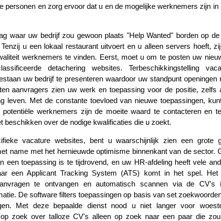
 personen en zorg ervoor dat u en de mogelijke werknemers zijn i
ag waar uw bedrijf zou gewoon plaats "Help Wanted" borden op de 
enzij u een lokaal restaurant uitvoert en u alleen servers hoeft, zi
liteit werknemers te vinden. Eerst, moet u om te posten uw nieu
lassificeerde detachering websites. Terbeschikkingstelling vaca
staan uw bedrijf te presenteren waardoor uw standpunt openingen 
aten aanvragers zien uw werk en toepassing voor de positie, zelfs a
ng leven. Met de constante toevloed van nieuwe toepassingen, kun
 potentiële werknemers zijn de moeite waard te contacteren en t
t beschikken over de nodige kwalificaties die u zoekt.
fieke vacature websites, bent u waarschijnlijk zien een grote 
met name met het hernieuwde optimisme binnenkant van de sector.
van een toepassing is te tijdrovend, en uw HR-afdeling heeft vele an
waar een Applicant Tracking System (ATS) komt in het spel. He
 aanvragen te ontvangen en automatisch scannen via de CV's 
matie. De software filters toepassingen op basis van set zoekwoorden 
gen. Met deze bepaalde dienst nood u niet langer voor woeste
 op zoek over talloze CV's alleen op zoek naar een paar die zo