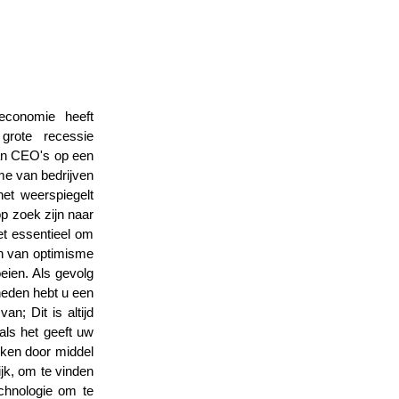
economie heeft
grote recessie
an CEO's op een
me van bedrijven
het weerspiegelt
op zoek zijn naar
et essentieel om
en van optimisme
oeien. Als gevolg
eden hebt u een
n; Dit is altijd
als het geeft uw
ijken door middel
jk, om te vinden
chnologie om te