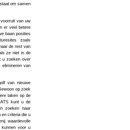
n staat om samen
voorruit van uw
jn er veel betere
we baan posities
turesites zoals
naar de rest van
ls ze niet in de
t u zoeken over
e elimineren van
golf van nieuwe
 Gewoon op zoek
dere taken op de
t ATS kunt u de
in zoeken naar
en criteria die u
nij waardevolle
u kunnen voor u