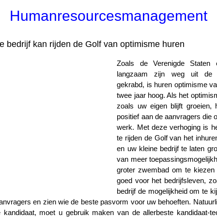
Humanresourcesmanagement
e bedrijf kan rijden de Golf van optimisme huren
Zoals de Verenigde Staten 
langzaam zijn weg uit de 
gekrabd, is huren optimisme v
twee jaar hoog. Als het optimis
zoals uw eigen blijft groeien, 
positief aan de aanvragers die 
werk. Met deze verhoging is h
te rijden de Golf van het inhur
en uw kleine bedrijf te laten gr
van meer toepassingsmogelijkh
groter zwembad om te kiezen va
goed voor het bedrijfsleven, zo
bedrijf de mogelijkheid om te k
anvragers en zien wie de beste pasvorm voor uw behoeften. Natuurli
e kandidaat, moet u gebruik maken van de allerbeste kandidaat-te