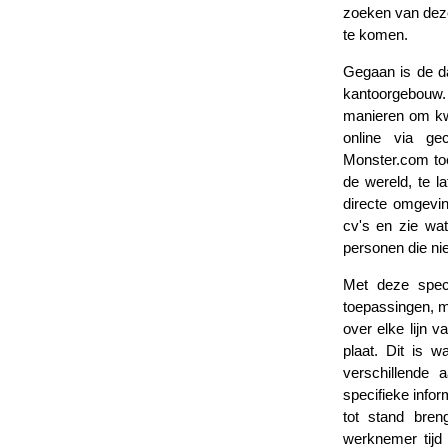
zoeken van deze
te komen.
Gegaan is de d
kantoorgebouw. T
manieren om kwa
online via gec
Monster.com toe
de wereld, te l
directe omgevi
cv's en zie wat
personen die nie
Met deze speci
toepassingen, 
over elke lijn 
plaat. Dit is 
verschillende
specifieke infor
tot stand bren
werknemer tijd